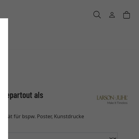
ssepartout als
lität für bspw. Poster, Kunstdrucke