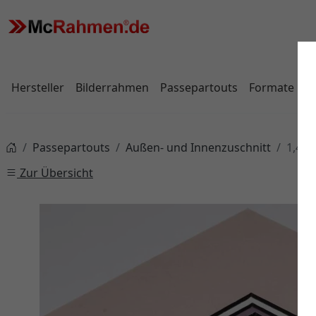
Hersteller
Bilderrahmen
Passepartouts
Formate
Passepartouts
Außen- und Innenzuschnitt
1,4 m
Zur Übersicht