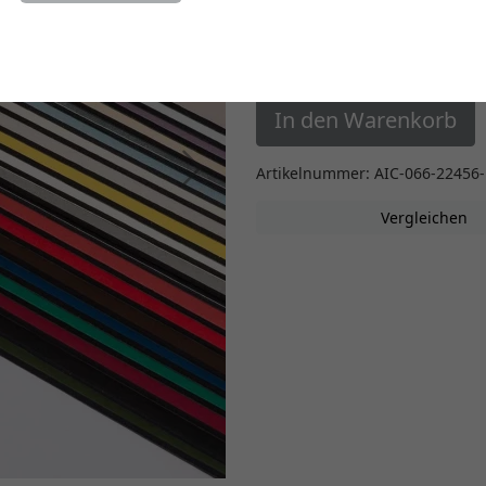
Einstellungen ändern
25,41 €
*
In den Warenkorb
Weiter
Artikelnummer: AIC-066-22456
Vergleichen