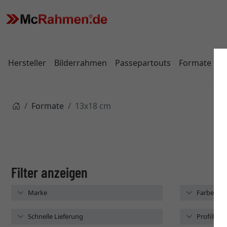
Hersteller
Bilderrahmen
Passepartouts
Formate
Formate
13x18 cm
Marke
Farbe
Schnelle Lieferung
Profilbrei