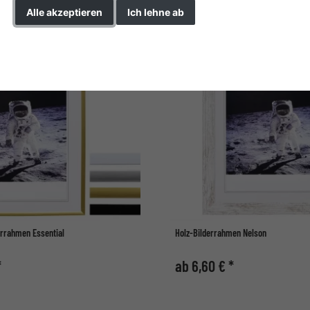
Alle akzeptieren
Ich lehne ab
Einstellungen ändern
errahmen Essential
Holz-Bilderrahmen Nelson
*
ab 6,60 € *