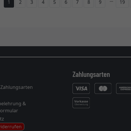
...
1
2
3
4
5
6
7
8
9
19
Zahlungsarten
 Zahlungsarten
belehrung &
formular
tz
widerrufen