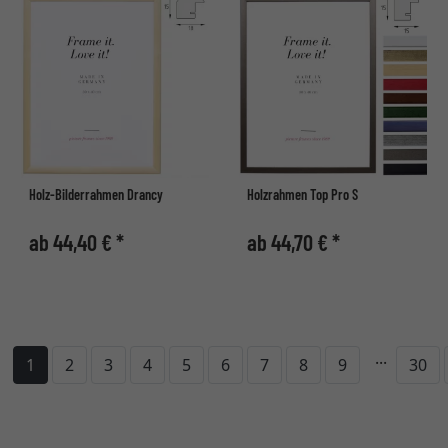
Holz-Bilderrahmen Drancy
Holzrahmen Top Pro S
ab 44,40 € *
ab 44,70 € *
...
1
2
3
4
5
6
7
8
9
30