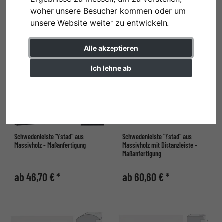
ab 31,60 € *
ab 39,20 € *
woher unsere Besucher kommen oder um
unsere Website weiter zu entwickeln.
Alle akzeptieren
Ich lehne ab
Einstellungen ändern
Schwedenleiste "Ystad" aus
Schwedenleiste "Ystad" aus
Massivholz - Maßanfertigung
Massivholz mit Distanzleiste -
Maßanfertigung
ab 46,70 € *
ab 60,60 € *