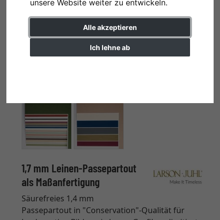
unsere Website weiter zu entwickeln.
Alle akzeptieren
Ich lehne ab
Einstellungen ändern
1,7 mm Leinen-Passepartout
als Maßanfertigung
Säurefreies 1,4 mm
Passepartout in "Conservation"-Qualität für