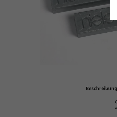
Beschreibun
G