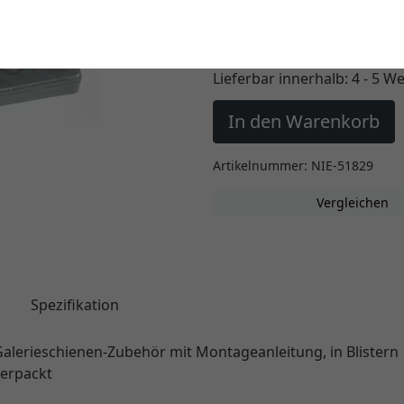
Einstellungen ändern
3,85 €
*
Lieferbar innerhalb:
4 - 5 W
In den Warenkorb
Artikelnummer: NIE-51829
Vergleichen
g
Spezifikation
alerieschienen-Zubehör mit Montageanleitung, in Blistern
verpackt