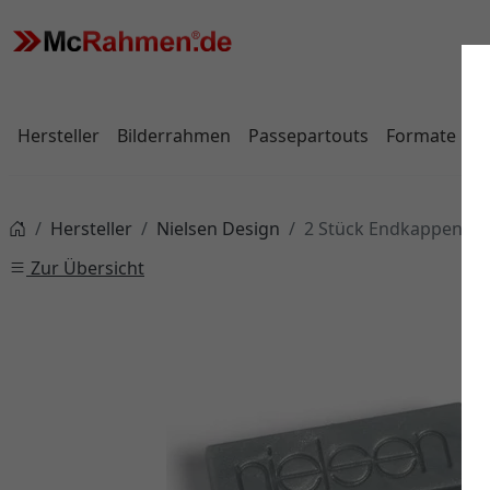
Hersteller
Bilderrahmen
Passepartouts
Formate
Hersteller
Nielsen Design
2 Stück Endkappen Si
Zur Übersicht