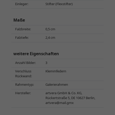
Einleger:
Stifter (Flexstifter)
Maße
Falzbreite:
0,5 cm
Falztiefe:
2,4 cm
weitere Eigenschaften
Anzahl Bilder:
3
Verschluss
Klemmfedern
Rückwand:
Rahmentyp:
Galerierahmen
Hersteller:
artvera GmbH & Co. KG,
Rückertstraße 5, DE 10627 Berlin,
artvera@mail.gmx