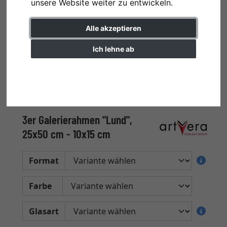
unsere Website weiter zu entwickeln.
Alle akzeptieren
Ich lehne ab
Einstellungen ändern
3er Galerierahmen "Lund",
25x50 cm - 10x15 cm
Format
Farbe
Glasart