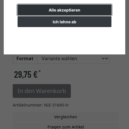
Alle akzeptieren
Ich lehne ab
50 Stück Schraubgleiter (max.
Tragkraft 7 kg)
Einstellungen ändern
max. Tragkraft 7 kg
Format
29,75 €
*
In den Warenkorb
Artikelnummer: NIE-51645-H
Vergleichen
Fragen zum Artikel