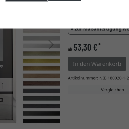
Einstellungen ändern
Glasart
» zur Maßanfertigung w
Weiter
53,30 €
*
ab
In den Warenkorb
Artikelnummer: NIE-180020-1-
Vergleichen