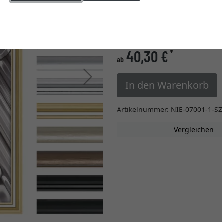
Einstellungen ändern
» zur Maßanfertigung w
40,30 €
*
ab
Weiter
In den Warenkorb
Artikelnummer: NIE-07001-1-S
Vergleichen