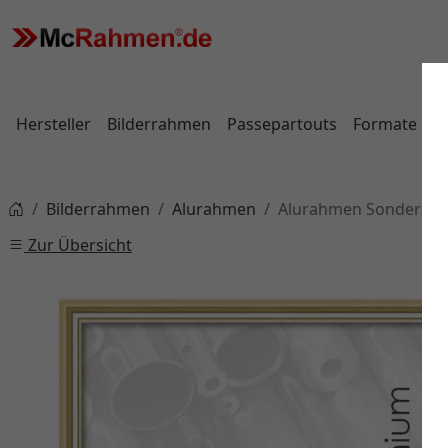
Hersteller
Bilderrahmen
Passepartouts
Formate
Bilderrahmen
Alurahmen
Alurahmen Sonderzusch
Zur Übersicht