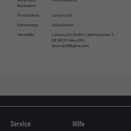
Verschluss
Pins (Flexpins)
Rückwand:
Produktlinie:
Larson-Juhl
Rahmentyp:
Holzrahmen
Hersteller:
Larson-Juhl GmbH, Leibnizstrasse 7,
DE 89231 Neu-Ulm,
larsonjuhl@gmx.com
Service
Hilfe