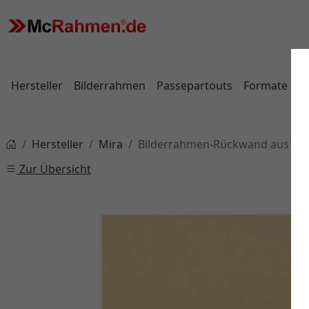
Hersteller
Bilderrahmen
Passepartouts
Formate
Hersteller
Mira
Bilderrahmen-Rückwand aus MD
Zur Übersicht