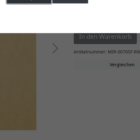
Einstellungen ändern
5,40 €
*
In den Warenkorb
Weiter
Artikelnummer: MIR-0070SF-R
Vergleichen