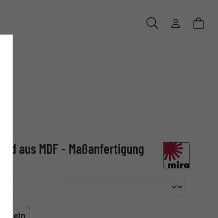
nd aus MDF - Maßanfertigung
echseln