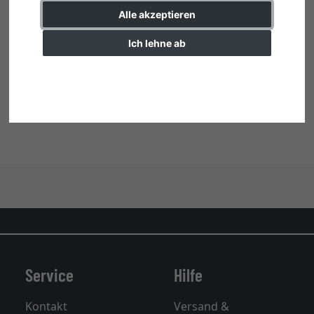
Alle akzeptieren
Ich lehne ab
Einstellungen ändern
Cliprahmen
Wechselbildhalter rahmenlos
ab 25,30 € *
ab 99,30 € *
Service
Hilfe
Kontakt
Versand &