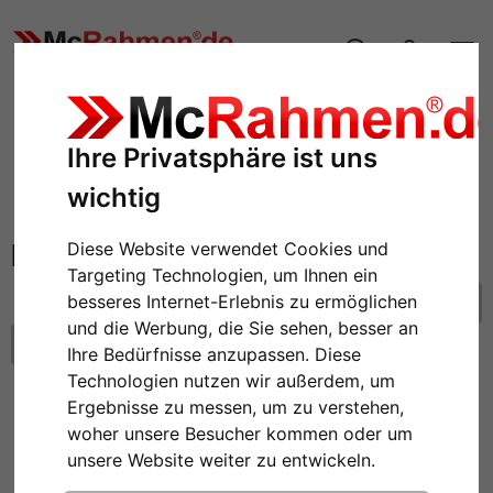
Bilderrahmen
Cliprahmen
Ihre Privatsphäre ist uns
Filter: Format: 59,4 x 84,1 cm (A1)
wichtig
Cliprahmen
Diese Website verwendet Cookies und
Targeting Technologien, um Ihnen ein
besseres Internet-Erlebnis zu ermöglichen
Alle Filter zurücksetzen
und die Werbung, die Sie sehen, besser an
Format: 59,4 x 84,1 cm (A1)
Ihre Bedürfnisse anzupassen. Diese
Technologien nutzen wir außerdem, um
Ergebnisse zu messen, um zu verstehen,
woher unsere Besucher kommen oder um
unsere Website weiter zu entwickeln.