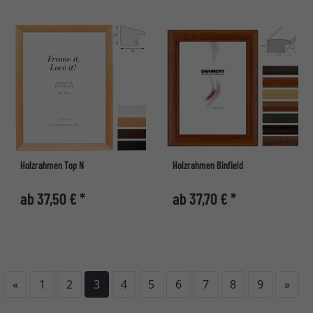
Holzrahmen Top N
Holzrahmen Binfield
ab 37,50 € *
ab 37,70 € *
Zurück
Weit
«
1
2
3
4
5
6
7
8
9
»