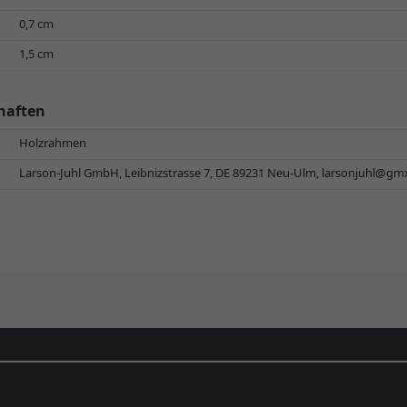
0,7 cm
1,5 cm
haften
Holzrahmen
Larson-Juhl GmbH, Leibnizstrasse 7, DE 89231 Neu-Ulm,
larsonjuhl@gm