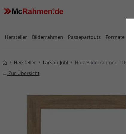
Hersteller
Bilderrahmen
Passepartouts
Formate
Hersteller
Larson-Juhl
Holz-Bilderrahmen TOUC
Zur Übersicht