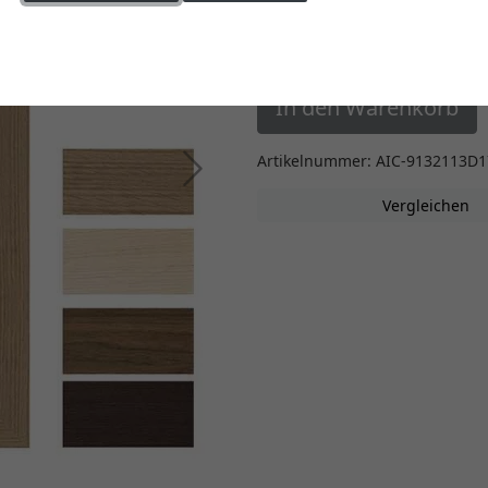
Einstellungen ändern
47,50 €
*
ab
In den Warenkorb
Artikelnummer: AIC-9132113D1
Weiter
Vergleichen