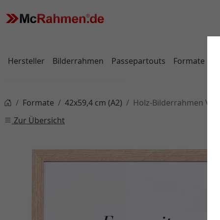
Hersteller
Bilderrahmen
Passepartouts
Formate
Formate
42x59,4 cm (A2)
Holz-Bilderrahmen Vie
Zur Übersicht