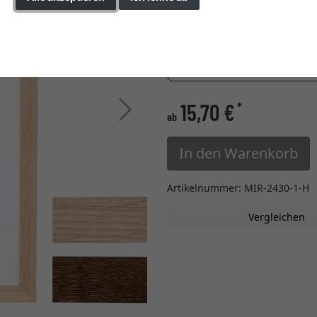
Glasart
Einstellungen ändern
» zur Maßanfertigung w
15,70 €
*
Weiter
ab
In den Warenkorb
Artikelnummer: MIR-2430-1-H
Vergleichen