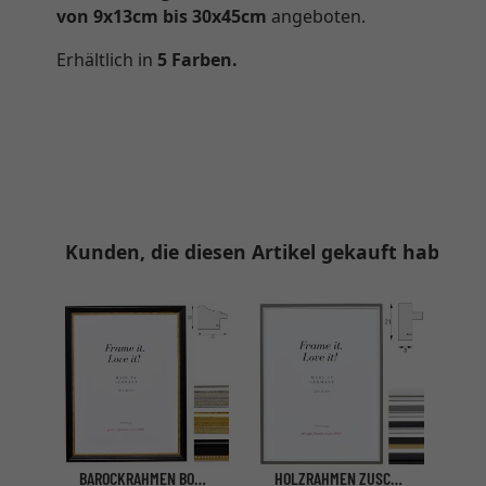
von 9x13cm bis
30x45cm
angeboten.
Erhältlich in
5 Farben.
Kunden, die diesen Artikel gekauft haben, 
PASSEPARTOUT SONDERZUSCHNITT
ab 
BAROCKRAHMEN BOULAY
HOLZRAHMEN ZUSCHNITT BELFORT