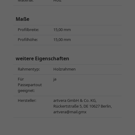
Material:
Holz
Maße
Profilbreite:
15,00 mm
Profilhöhe:
15,00 mm
weitere Eigenschaften
Rahmentyp:
Holzrahmen
Für
ja
Passepartout
geeignet:
Hersteller:
artvera GmbH & Co. KG,
Rückertstraße 5, DE 10627 Berlin,
artvera@mail.gmx