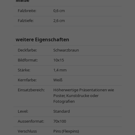
Maße
Falzbreite:
0,6 cm
Falztiefe:
2,6 cm
weitere Eigenschaften
Deckfarbe:
Schwarzbraun
Bildformat:
10x15
Stärke:
1,4 mm
Kernfarbe:
Weiß
Einsatzbereich:
Höherwertige Präsentationen wie
Poster, Kunstdrucke oder
Fotografien
Level:
Standard
Aussenformat:
70x100
Verschluss
Pins (Flexpins)