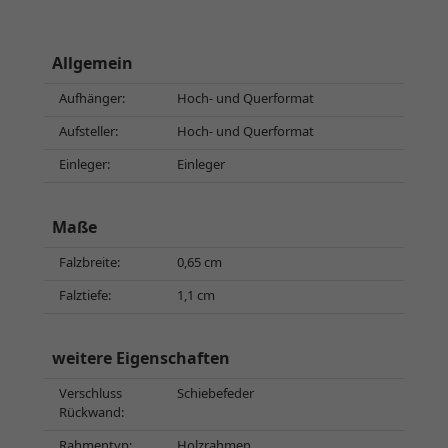
Allgemein
Aufhänger:
Hoch- und Querformat
Aufsteller:
Hoch- und Querformat
Einleger:
Einleger
Maße
Falzbreite:
0,65 cm
Falztiefe:
1,1 cm
weitere Eigenschaften
Verschluss
Schiebefeder
Rückwand:
Rahmentyp:
Holzrahmen