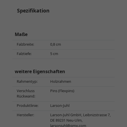
Spezifikation
Maße
Falzbreite:
0,8 cm
Falztiefe:
5 cm
weitere Eigenschaften
Rahmentyp:
Holzrahmen
Verschluss
Pins (Flexpins)
Rückwand:
Produktlinie:
Larson-Juhl
Hersteller:
Larson-Juhl GmbH, Leibnizstrasse 7,
DE 89231 Neu-Ulm,
larsonjuhl@gmx.com