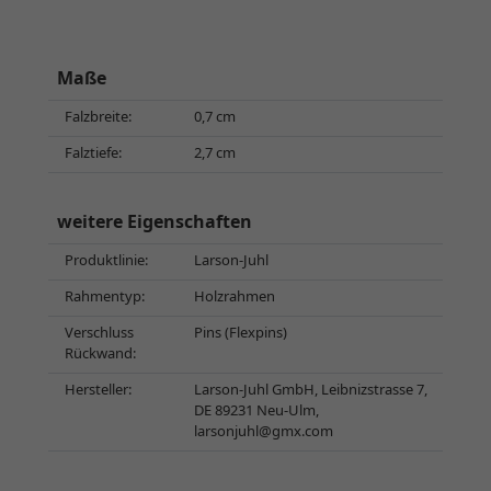
Maße
Falzbreite:
0,7 cm
Falztiefe:
2,7 cm
weitere Eigenschaften
Produktlinie:
Larson-Juhl
Rahmentyp:
Holzrahmen
Verschluss
Pins (Flexpins)
Rückwand:
Hersteller:
Larson-Juhl GmbH, Leibnizstrasse 7,
DE 89231 Neu-Ulm,
larsonjuhl@gmx.com