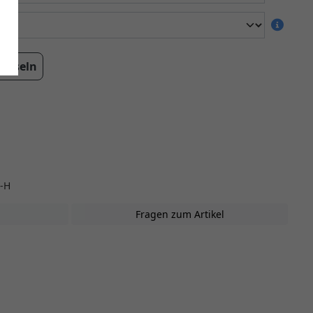
echseln
-H
Fragen zum Artikel