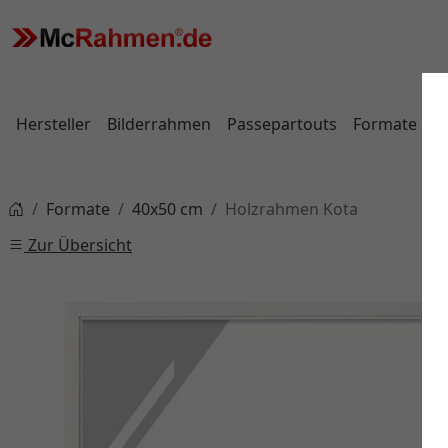
Hersteller
Bilderrahmen
Passepartouts
Formate
Formate
40x50 cm
Holzrahmen Kota
Zur Übersicht