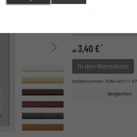
Glasart
Einstellungen ändern
» zur Maßanfertigung w
3,40 €
*
Weiter
ab
In den Warenkorb
Artikelnummer: FDM-G011-1-57
Vergleichen