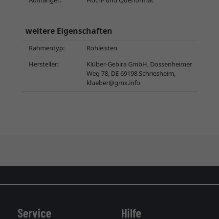
Aufhänger:
Hoch- und Querformat
weitere Eigenschaften
Rahmentyp:
Rohleisten
Hersteller:
Klüber-Gebira GmbH, Dossenheimer
Weg 78, DE 69198 Schriesheim,
klueber@gmx.info
Service
Hilfe