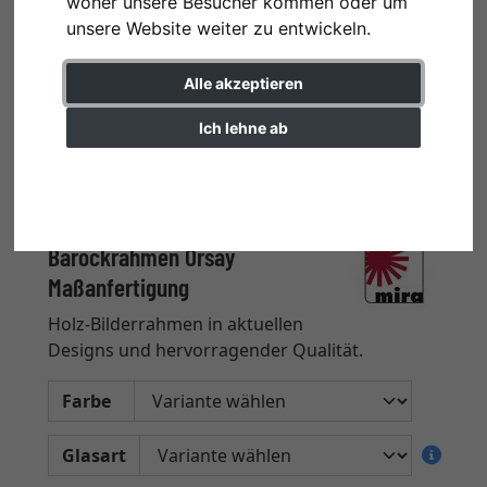
woher unsere Besucher kommen oder um
unsere Website weiter zu entwickeln.
Alle akzeptieren
Ich lehne ab
Einstellungen ändern
Barockrahmen Orsay
Maßanfertigung
Holz-Bilderrahmen in aktuellen
Designs und hervorragender Qualität.
Farbe
Glasart