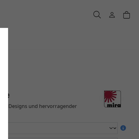
rre
llen Designs und hervorragender