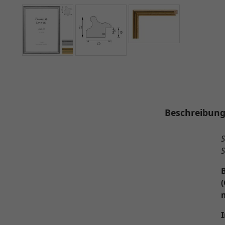
Beschreibun
S
S
(