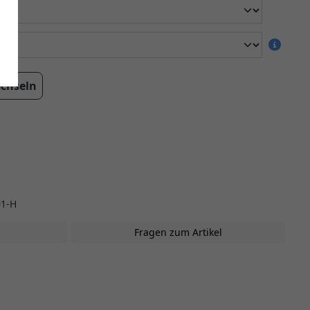
echseln
01-H
Fragen zum Artikel