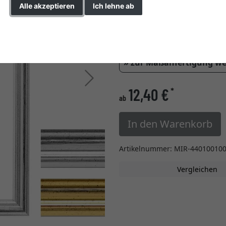
Alle akzeptieren
Ich lehne ab
Farbe
Einstellungen ändern
Glasart
» zur Maßanfertigung w
Weiter
12,40 €
*
ab
In den Warenkorb
Artikelnummer: MIR-44010010
Vergleichen