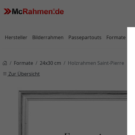
Hersteller
Bilderrahmen
Passepartouts
Formate
Formate
24x30 cm
Holzrahmen Saint-Pierre
Zur Übersicht