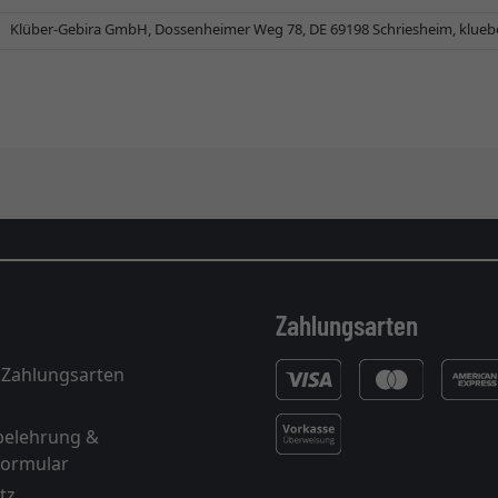
Klüber-Gebira GmbH, Dossenheimer Weg 78, DE 69198 Schriesheim,
klueb
Zahlungsarten
 Zahlungsarten
belehrung &
formular
tz