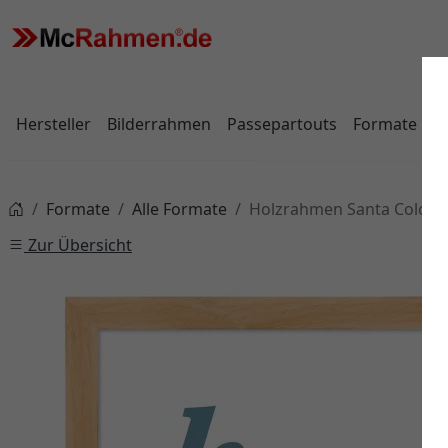
Hersteller
Bilderrahmen
Passepartouts
Formate
Formate
Alle Formate
Holzrahmen Santa Colom
Zur Übersicht