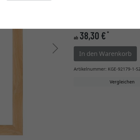
Einstellungen ändern
» zur Maßanfertigung w
38,30 €
*
ab
Weiter
In den Warenkorb
Artikelnummer: KGE-92179-1-S
Vergleichen