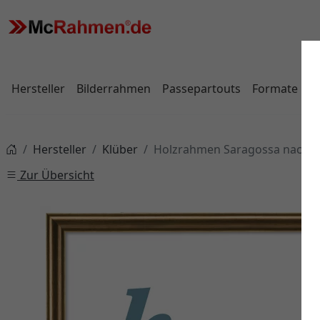
Hersteller
Bilderrahmen
Passepartouts
Formate
Hersteller
Klüber
Holzrahmen Saragossa nach 
Zur Übersicht