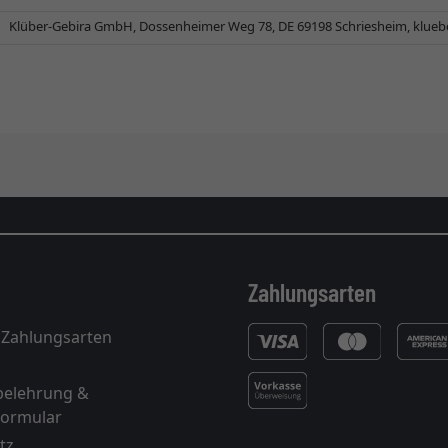
Klüber-Gebira GmbH, Dossenheimer Weg 78, DE 69198 Schriesheim,
klueb
Zahlungsarten
 Zahlungsarten
belehrung &
formular
tz