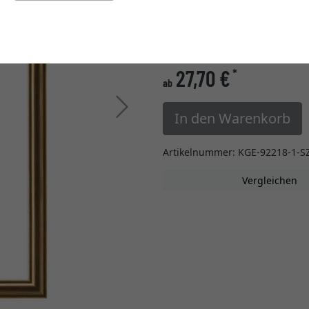
Einstellungen ändern
» zur Maßanfertigung w
27,70 €
*
ab
Weiter
In den Warenkorb
Artikelnummer: KGE-92218-1-S
Vergleichen