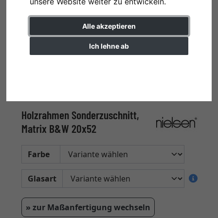
unsere Website weiter zu entwickeln.
Alle akzeptieren
Ich lehne ab
Einstellungen ändern
Holzrahmen Sonderzuschnitt,
Matrix B&W 20x52
Farbe
Glasart
» zur Maßanfertigung wechseln