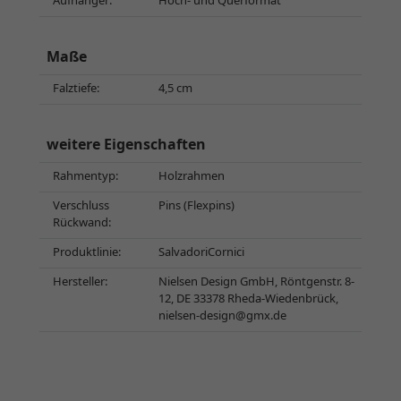
Aufhänger:
Hoch- und Querformat
Maße
Falztiefe:
4,5 cm
weitere Eigenschaften
Rahmentyp:
Holzrahmen
Verschluss
Pins (Flexpins)
Rückwand:
Produktlinie:
SalvadoriCornici
Hersteller:
Nielsen Design GmbH, Röntgenstr. 8-
12, DE 33378 Rheda-Wiedenbrück,
nielsen-design@gmx.de