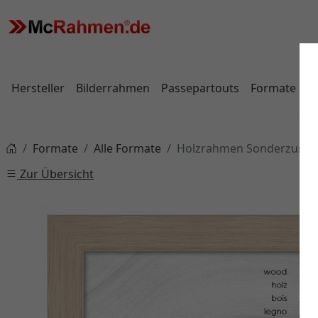
Hersteller
Bilderrahmen
Passepartouts
Formate
Formate
Alle Formate
Holzrahmen Sonderzuschn
Zur Übersicht