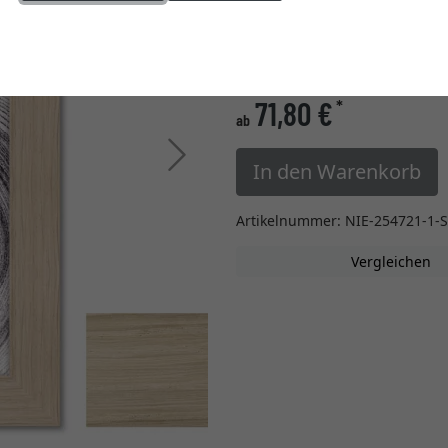
Einstellungen ändern
» zur Maßanfertigung w
71,80 €
*
ab
Weiter
In den Warenkorb
Artikelnummer: NIE-254721-1-
Vergleichen