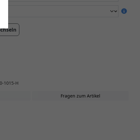
echseln
0-1015-H
Fragen zum Artikel