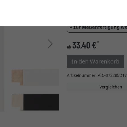
Einstellungen ändern
Glasart
» zur Maßanfertigung w
33,40 €
*
Weiter
ab
In den Warenkorb
Artikelnummer: AIC-372285D17
Vergleichen