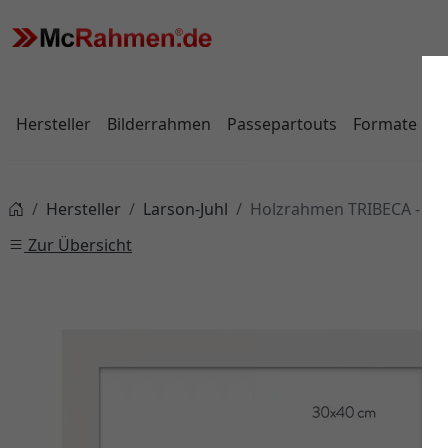
Hersteller
Bilderrahmen
Passepartouts
Formate
Hersteller
Larson-Juhl
Holzrahmen TRIBECA - 3
Zur Übersicht