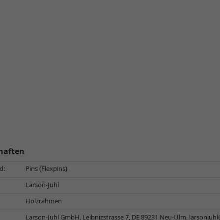
haften
d:
Pins (Flexpins)
Larson-Juhl
Holzrahmen
Larson-Juhl GmbH, Leibnizstrasse 7, DE 89231 Neu-Ulm,
larsonju