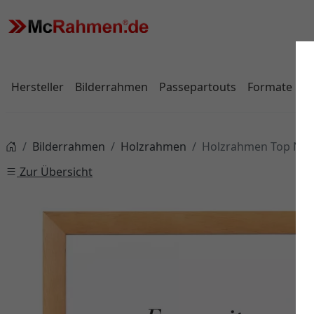
Hersteller
Bilderrahmen
Passepartouts
Formate
Bilderrahmen
Holzrahmen
Holzrahmen Top N S
Zur Übersicht