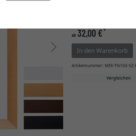
Einstellungen ändern
» zur Maßanfertigung w
32,00 €
*
ab
Weiter
In den Warenkorb
Artikelnummer: MIR-TN103-SZ-
Vergleichen