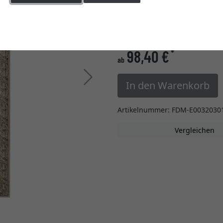
Einstellungen ändern
» zur Maßanfertigung w
98,40 €
*
ab
Weiter
In den Warenkorb
Artikelnummer: FDM-E0032030
Vergleichen