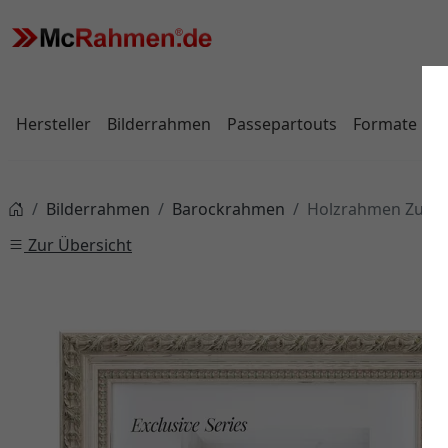
Hersteller
Bilderrahmen
Passepartouts
Formate
Bilderrahmen
Barockrahmen
Holzrahmen Zuschn
Zur Übersicht