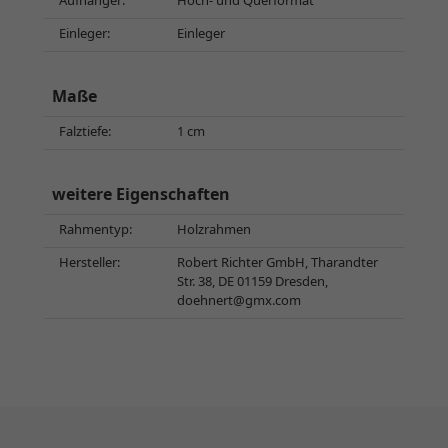
Aufhänger:
Hoch- und Querformat
Einleger:
Einleger
Maße
Falztiefe:
1 cm
weitere Eigenschaften
Rahmentyp:
Holzrahmen
Hersteller:
Robert Richter GmbH, Tharandter
Str. 38, DE 01159 Dresden,
doehnert@gmx.com