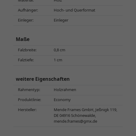
Material:
Holz
Aufhänger:
Hoch- und Querformat
Einleger:
Einleger
Maße
Falzbreite:
0,8 cm
Falztiefe:
1 cm
weitere Eigenschaften
Rahmentyp:
Holzrahmen
Produktlinie:
Economy
Hersteller:
Mende Frames GmbH, Jeßnigk 119,
DE 04916 Schönewalde,
mende.frames@gmx.de