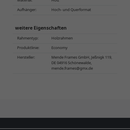
Material:
Holz
Aufhänger:
Hoch- und Querformat
weitere Eigenschaften
Rahmentyp:
Holzrahmen
Produktlinie:
Economy
Hersteller:
Mende Frames GmbH, Jeßnigk 119,
DE 04916 Schönewalde,
mende.frames@gmx.de