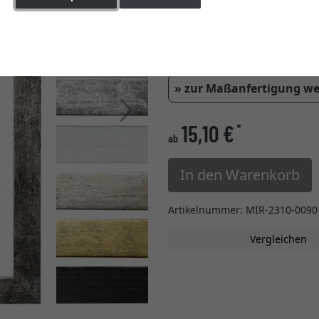
Farbe
Einstellungen ändern
Glasart
» zur Maßanfertigung w
Weiter
15,10 €
*
ab
In den Warenkorb
Artikelnummer: MIR-2310-0090
Vergleichen