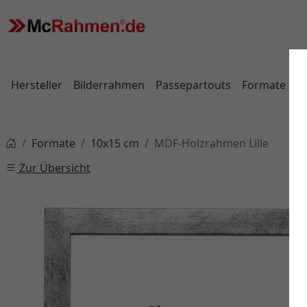
Hersteller
Bilderrahmen
Passepartouts
Formate
Formate
10x15 cm
MDF-Holzrahmen Lille
Zur Übersicht