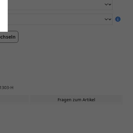
echseln
1303-H
Fragen zum Artikel