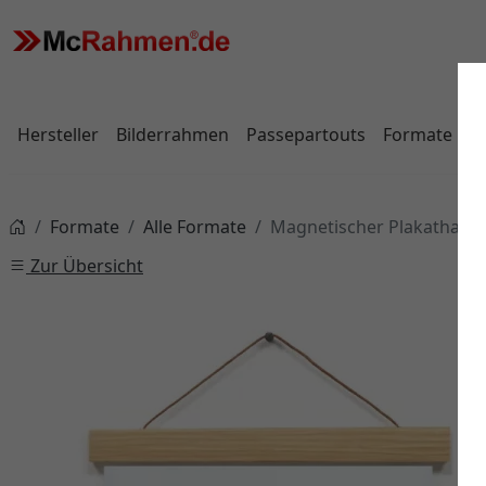
Hersteller
Bilderrahmen
Passepartouts
Formate
Formate
Alle Formate
Magnetischer Plakathalte
Zur Übersicht