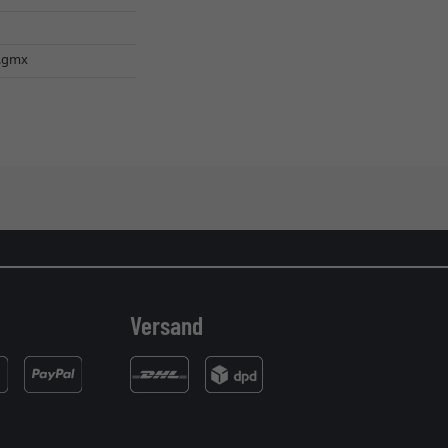
l.gmx
Versand