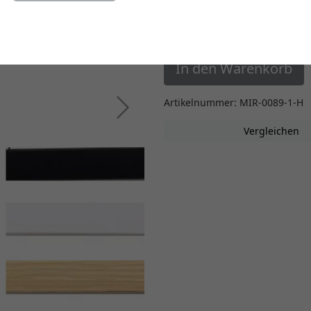
Einstellungen ändern
12,30 €
*
ab
In den Warenkorb
Artikelnummer: MIR-0089-1-H
Weiter
Vergleichen