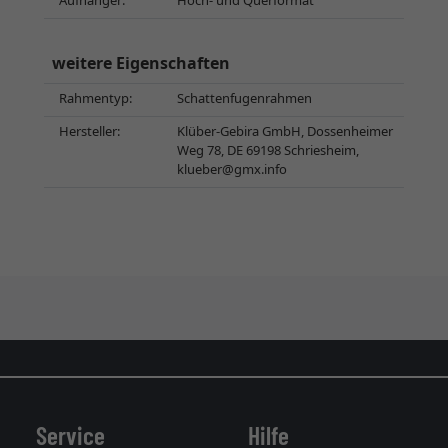
Aufhänger:
Hoch- und Querformat
weitere Eigenschaften
Rahmentyp:
Schattenfugenrahmen
Hersteller:
Klüber-Gebira GmbH, Dossenheimer
Weg 78, DE 69198 Schriesheim,
klueber@gmx.info
Service
Hilfe