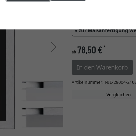
Einstellungen ändern
Glasart
» zur Maßanfertigung w
Weiter
78,50 €
*
ab
In den Warenkorb
Artikelnummer: NIE-28004-210
Vergleichen