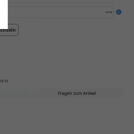
echseln
29-H
Fragen zum Artikel