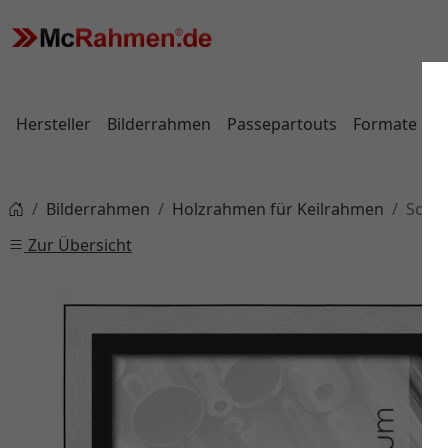
Hersteller
Bilderrahmen
Passepartouts
Formate
Bilderrahmen
Holzrahmen für Keilrahmen
Schat
Zur Übersicht