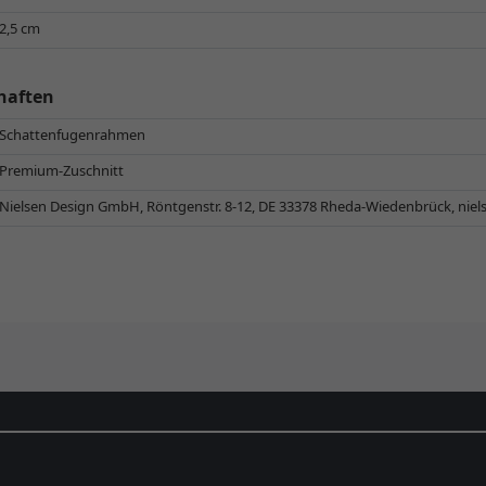
2,5 cm
haften
Schattenfugenrahmen
Premium-Zuschnitt
Nielsen Design GmbH, Röntgenstr. 8-12, DE 33378 Rheda-Wiedenbrück,
nie