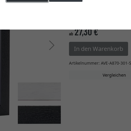
Einstellungen ändern
» zur Maßanfertigung w
27,30 €
*
ab
Weiter
In den Warenkorb
Artikelnummer: AVE-A870-301-
Vergleichen