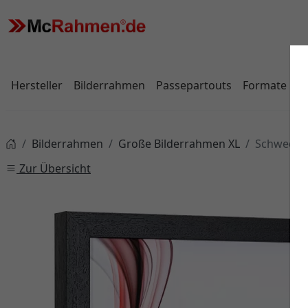
Hersteller
Bilderrahmen
Passepartouts
Formate
Bilderrahmen
Große Bilderrahmen XL
Schwedenl
Zur Übersicht