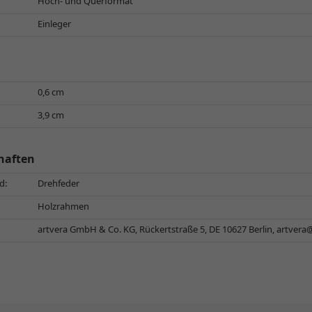
Hoch- und Querformat
Einleger
0,6 cm
3,9 cm
haften
d:
Drehfeder
Holzrahmen
artvera GmbH & Co. KG, Rückertstraße 5, DE 10627 Berlin,
artvera