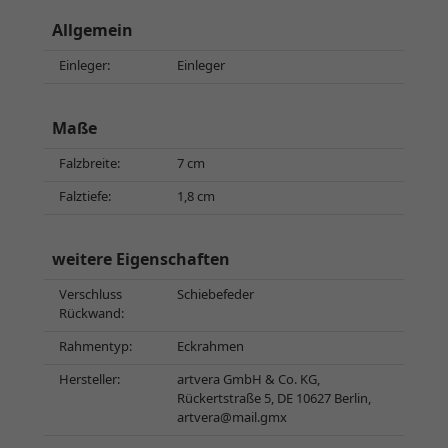
Allgemein
Einleger:
Einleger
Maße
Falzbreite:
7 cm
Falztiefe:
1,8 cm
weitere Eigenschaften
Verschluss
Schiebefeder
Rückwand:
Rahmentyp:
Eckrahmen
Hersteller:
artvera GmbH & Co. KG,
Rückertstraße 5, DE 10627 Berlin,
artvera@mail.gmx