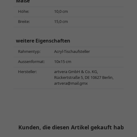
Maße
Höhe:
10,0 cm
Breite:
15,0 cm
weitere Eigenschaften
Rahmentyp:
Acryl-Tischaufsteller
Aussenformat:
10x15 cm
Hersteller:
artvera GmbH & Co. KG,
Rückertstraße 5, DE 10627 Berlin,
artvera@mail.gmx
Kunden, die diesen Artikel gekauft haben, 