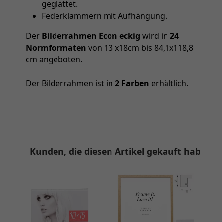
geglättet.
Federklammern mit Aufhängung.
Der
Bilderrahmen Econ eckig
wird in
24
Normformaten
von 13 x18cm bis 84,1x118,8
cm angeboten.
Der Bilderrahmen ist in
2 Farben
erhältlich.
Kunden, die diesen Artikel gekauft haben, 
PASSEPARTOUT SONDERZUSCHNITT
ab 