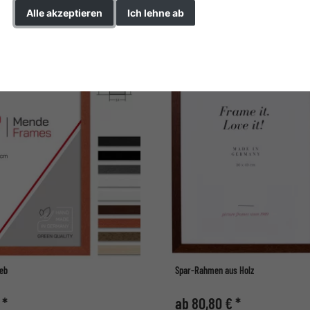
Alle akzeptieren
Ich lehne ab
Profilhöhe
Einstellungen ändern
eb
Spar-Rahmen aus Holz
 *
ab 80,80 € *