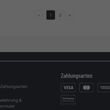
Weiter
«
1
2
»
Zahlungsarten
 Zahlungsarten
belehrung &
formular