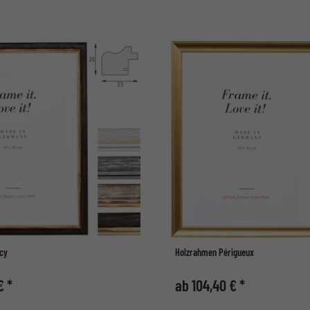
cy
Holzrahmen Périgueux
€ *
ab 104,40 € *