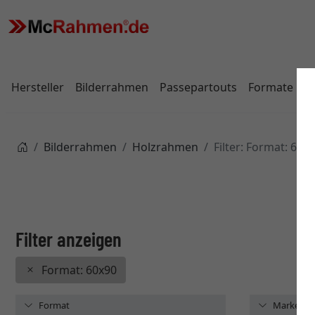
Hersteller
Bilderrahmen
Passepartouts
Formate
Bilderrahmen
Holzrahmen
Filter: Format: 60x
Format: 60x90
Format
Marke