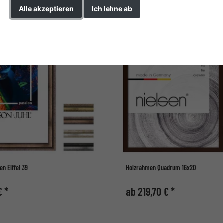
Alle akzeptieren
Ich lehne ab
Einstellungen ändern
n Eiffel 39
Holzrahmen Quadrum 16x20
€ *
ab 219,70 € *