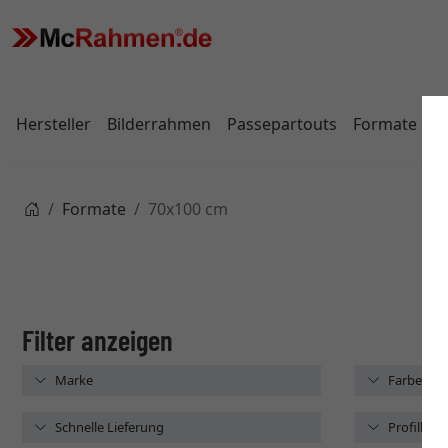
Hersteller
Bilderrahmen
Passepartouts
Formate
Formate
70x100 cm
Marke
Farbe
Schnelle Lieferung
Profilbrei