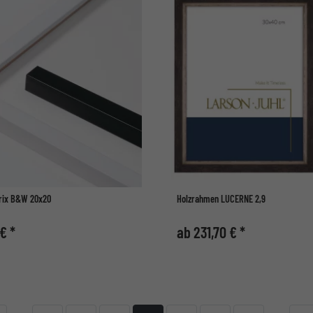
rix B&W 20x20
Holzrahmen LUCERNE 2,9
€ *
ab 231,70 € *