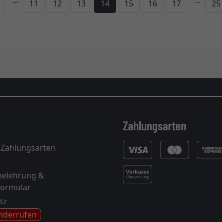
...
...
ck
11
12
13
14
15
16
17
25
Zahlungsarten
 Zahlungsarten
belehrung &
formular
tz
widerrufen