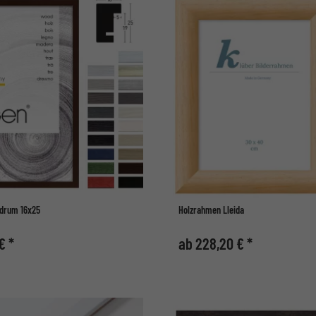
drum 16x25
Holzrahmen Lleida
€ *
ab 228,20 € *