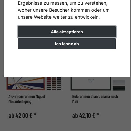
Ergebnisse zu messen, um zu verstehen,
Maßanfertigung
woher unsere Besucher kommen oder um
ab 23,30 € *
ab 35,90 € *
unsere Website weiter zu entwickeln.
Alle akzeptieren
Ich lehne ab
Einstellungen ändern
Alu-Bilderrahmen Miguel
Holzrahmen Gran Canaria nach
Maßanfertigung
Maß
ab 42,00 € *
ab 42,10 € *