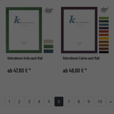
Holzrahmen Avila nach Maß
Holzrahmen Calvia nach Maß
ab 47,80 € *
ab 48,00 € *
Zurück
W
«
1
2
3
4
5
6
7
8
9
10
»