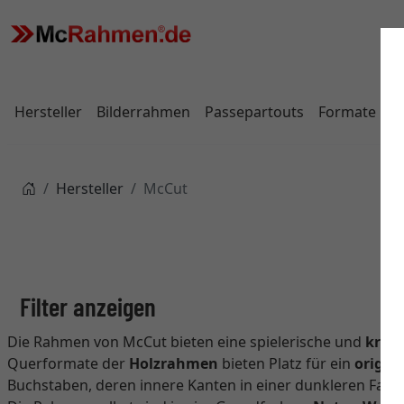
Hersteller
Bilderrahmen
Passepartouts
Formate
Hersteller
McCut
Bi
Die Rahmen von McCut bieten eine spielerische und
kreat
Querformate der
Holzrahmen
bieten Platz für ein
origin
Buchstaben, deren innere Kanten in einer dunkleren Farbe 