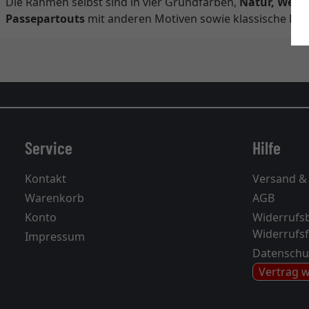
Die Rahmen selbst sind in vier Grundfarben,
Natur, Weiß
Passepartouts
mit anderen Motiven sowie klassische Pa
Service
Hilfe
Kontakt
Versand &
Warenkorb
AGB
Konto
Widerrufs
Widerrufs
Impressum
Datenschu
Vertrag 