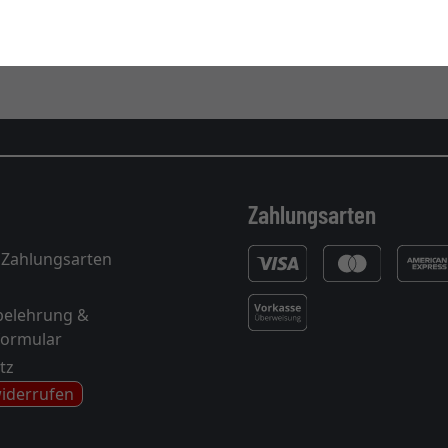
, Schwarz und Wengé
, erhältlich. Nebst diesen Rahmen-P
ssepartouts in einer enormen
Vielfalt an Farbvarianten
an.
Zahlungsarten
 Zahlungsarten
belehrung &
formular
tz
widerrufen