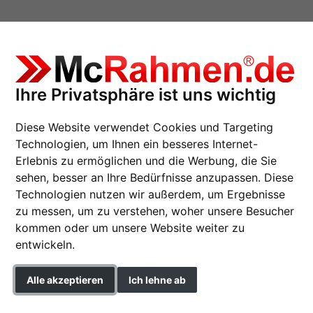
Ihre Privatsphäre ist uns wichtig
Diese Website verwendet Cookies und Targeting
Technologien, um Ihnen ein besseres Internet-
Erlebnis zu ermöglichen und die Werbung, die Sie
sehen, besser an Ihre Bedürfnisse anzupassen. Diese
lderrahmen und Passepartouts der Marke Mc
Technologien nutzen wir außerdem, um Ergebnisse
zu messen, um zu verstehen, woher unsere Besucher
kommen oder um unsere Website weiter zu
entwickeln.
ive Alternative
zum klassischen Einrahmen von Bildern und
Alle akzeptieren
Ich lehne ab
elles Passepartout
, das eine
deutsche Region
bezeichnet. 
leicht nachgezeichnet sind, ermöglicht durch die Ausschnit
Einstellungen ändern