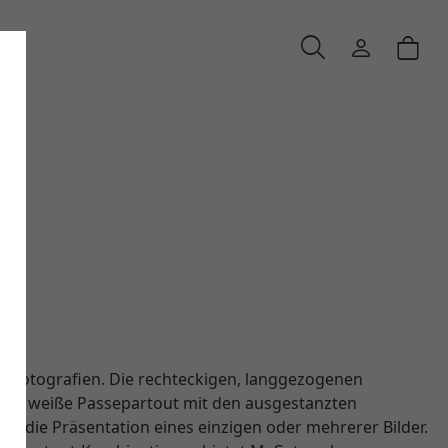
Cut
 Fotografien. Die rechteckigen, langgezogenen
Das weiße Passepartout mit den ausgestanzten
te die Präsentation eines einzigen oder mehrerer Bilder.