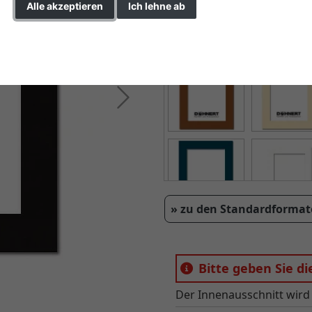
Alle akzeptieren
Ich lehne ab
Einstellungen ändern
Weiter
» zu den Standardformat
Bitte geben Sie d
Der Innenausschnitt wird 