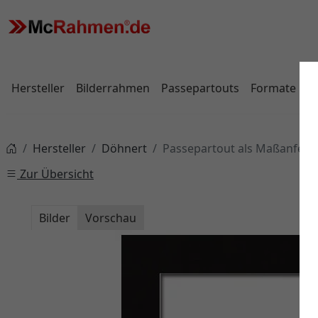
Hersteller
Bilderrahmen
Passepartouts
Formate
Hersteller
Döhnert
Passepartout als Maßanfert
Zur Übersicht
Bilder
Vorschau