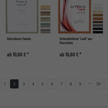
Holzrahmen Vannes
Schwedenleiste "Lund" aus
Massivholz
ab 10,60 € *
ab 10,60 € *
...
urück
1
2
3
4
5
6
7
8
9
39